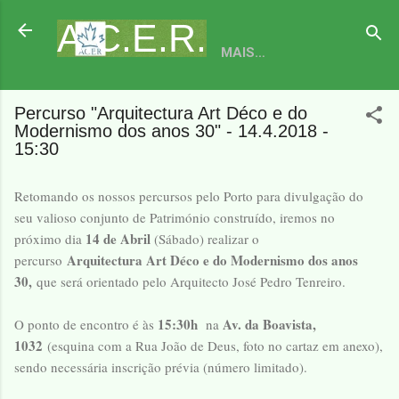
Avançar para o conteúdo principal
A.C.E.R.
MAIS…
Percurso "Arquitectura Art Déco e do
Modernismo dos anos 30" - 14.4.2018 -
15:30
Retomando os nossos percursos pelo Porto para divulgação do
seu valioso conjunto de Património construído, iremos no
14 de Abril
próximo dia
(Sábado) realizar o
Arquitectura Art Déco e do Modernismo dos anos
percurso
30,
que será orientado pelo Arquitecto José Pedro Tenreiro.
15:30h
Av. da Boavista,
O ponto de encontro é às
na
1032
(esquina com a Rua João de Deus, foto no cartaz em anexo),
sendo necessária inscrição prévia (número limitado).